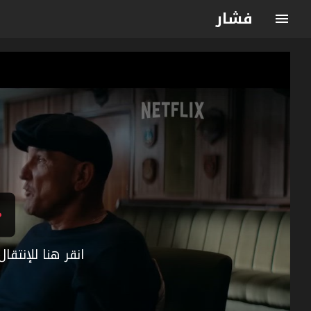
فشار
انقر هنا للإنتق