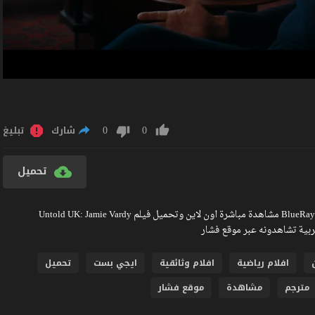
0
0
شارك
تبليغ
تحميل
مشاهدة فيلم Untold UK: Jamie Vardy 2026 مترجم كامل جودة عالية BlueRay مشاهدة مباشرة اون لاين وتحميل فيلم Untold UK: Jamie Vardy
افلام رياضية
افلام وثائقية
ايجي بست
تحميل
مترجم
مشاهدة
موقع فشار