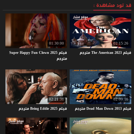
قد تود مشاهدة :
01:30:00
02:15:26
فيلم
2023
American
The
مترجم
فيلم Super Happy Fun Clown 2025
مترجم
02:21:31
02:09:16
فيلم
2013
Down
Man
Dead
مترجم
فيلم
2025
Eddie
Being
مترجم