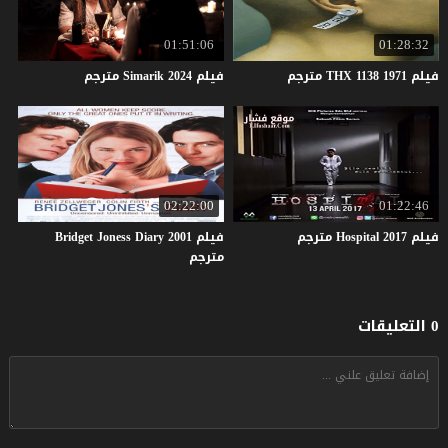
01:51:06
01:28:32
فيلم
1971
1138
THX
مترجم
فيلم
2024
Simarik
مترجم
02:22:00
01:22:46
فيلم
2017
Hospital
مترجم
فيلم Bridget Joness Diary 2001
مترجم
0 التعليقات