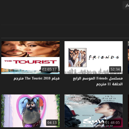
ر
02:05:17
52:34
مسلسل Friends الموسم الرابع
فيلم
2010
Tourist
The
مترجم
الحلقة 11 مترجم
04:13
01:48:05