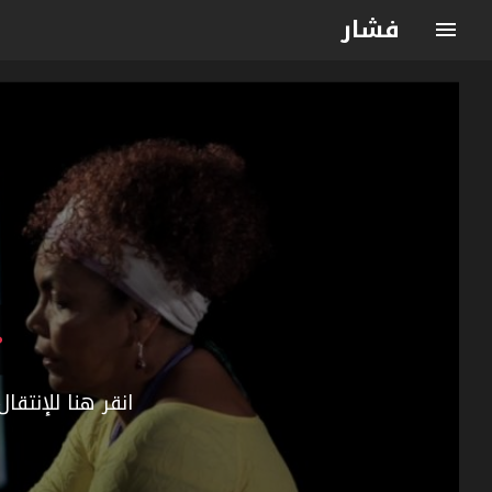
فشار
انقر هنا للإنتق