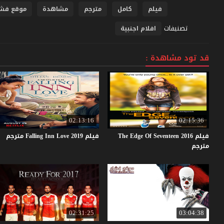
فيلم
كامل
مترجم
مشاهدة
موقع فشا
تصنيفات
افلام اجنبية
قد تود مشاهدة :
02:13:16
02:15:36
فيلم The Edge Of Seventeen 2016
فيلم
2019
Love
Inn
Falling
مترجم
مترجم
02:31:25
03:04:38