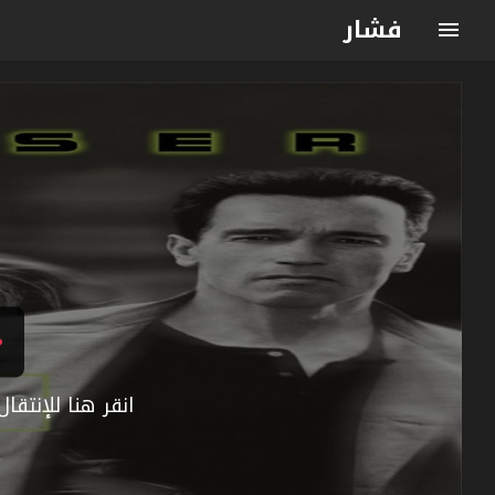
فشار
انقر هنا للإنتق