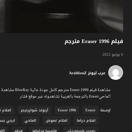
فيلم Eraser 1996 مترجم
6 يونيو 2022
عرب ليونز ArablionZ
الماحيEraser بالترجمة بالعربية تشاهدونه عبر موقع فشار
اوسمة
Eraser
Eraser 1996
أرنولد شوارزنيجر
افلام 1996
افلام دراما
افلام غموض
الماحي
ايجي بس
روبرت باستوريلي
فانيسا ويليامز
فيلم
كام