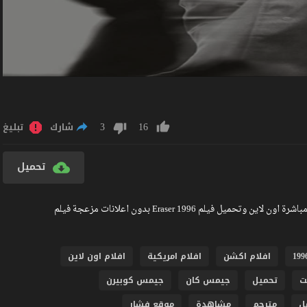
3
16
شارك
تبليغ
تحميل
مشاهدة فيلم Eraser 1996 مترجم كامل جودة عالية BlueRay مشاهدة مباشرة اون لاين وتحميل فيلم Eraser 1996 بدون اعلانات مزعجة فيلم
افلام اكشن
افلام امريكية
افلام اون لاين
ت
تحميل
جيمس كان
جيمس كوبيرن
ل
مترجم
مشاهدة
موقع فشار