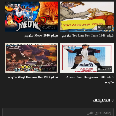
01:47:08
01:40:48
فيلم
1949
Tears
For
Late
Too
مترجم
فيلم
2016
Meow
مترجم
01:17:38
01:27:32
فيلم Armed And Dangerous 1986
فيلم
1993
Hai
Hamara
Waqt
مترجم
مترجم
0 التعليقات