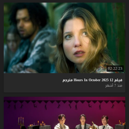
02:22:23
فيلم
12
2025
October
In
Hours
مترجم
منذ 7 أشهر