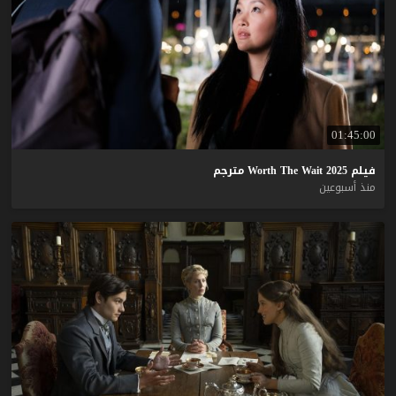
01:45:00
فيلم
2025
Wait
The
Worth
مترجم
منذ أسبوعين