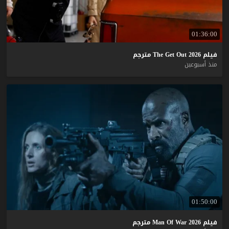
01:36:00
فيلم
2026
Out
Get
The
مترجم
منذ أسبوعين
01:50:00
فيلم
2026
War
Of
Man
مترجم